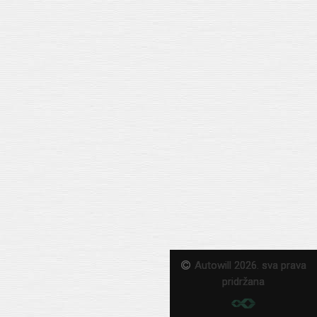
Autowill 2026. sva prava
pridržana